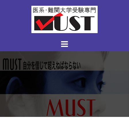
コ
ン
テ
ン
ツ
へ
ス
キ
ッ
プ